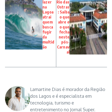
lazer
Rio das
na
Ostras
Lagoa
: Saiba
atrai
o que
quem
abre e
busca
o que
fugir
fecha
da
neste
multid
pós-
ão
Carnav
al
Lamartine Dias é morador da Região
dos Lagos e é especialista em
tecnologia, turismo e
entretenimento no Jornal Super.