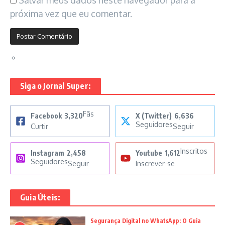
Salvar meus dados neste navegador para a
próxima vez que eu comentar.
Siga o Jornal Super:
Fãs
Facebook
3,320
X (Twitter)
6,636
Seguidores
Curtir
Seguir
Inscritos
Instagram
2,458
Youtube
1,612
Seguidores
Seguir
Inscrever-se
Guia Úteis:
Segurança Digital no WhatsApp: O Guia