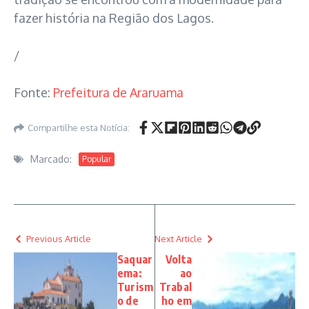
fazer história na Região dos Lagos.
/
Fonte:
Prefeitura de Araruama
Compartilhe esta Notícia:
Marcado:
Popular
Previous Article
Next Article
Saquar
Volta
ema:
ao
Turism
Trabal
o de
ho em