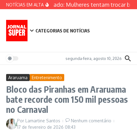
Ir para o conteúdo
Inusitado: Mulheres tentam trocar biqu
NOTÍCIAS EM ALTA
CATEGORIAS DE NOTÍCIAS
segunda-feira, agosto 10, 2026
Araruama
Entretenimento
Bloco das Piranhas em Araruama
bate recorde com 150 mil pessoas
no Carnaval
Por
Lamartine Santos
Nenhum comentário
17 de fevereiro de 2026
08:43